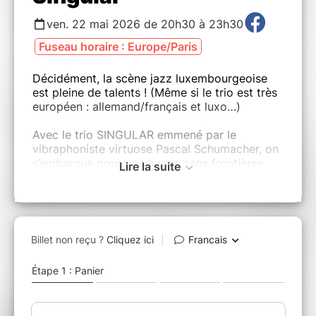
ven. 22 mai 2026 de 20h30 à 23h30
Fuseau horaire : Europe/Paris
Décidément, la scène jazz luxembourgeoise
est pleine de talents ! (Même si le trio est très
européen : allemand/français et luxo…)
Avec le trio SINGULAR emmené par le
vibraphoniste virtuose Pascal Schumacher, on
s’embarque pour un voyage sans frontières
Lire la suite
stylistiques où l’acoustique et l’électronique se
croisent avec bonheur.
Les compositions sont fluides et peuvent être
inspirées par la musique classique comme par
des figures majeures du jazz français comme
Michel Portal, Henri Texier ou encore Louis
Sclavis.
Jazz, classique, électronique pour un mélange