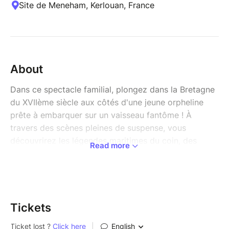
Site de Meneham, Kerlouan, France
About
Dans ce spectacle familial, plongez dans la Bretagne
du XVIIème siècle aux côtés d'une jeune orpheline
prête à embarquer sur un vaisseau fantôme ! À
travers des scènes pleines de suspense, vous
découvrirez les légendes maritimes du coin, des
Read more
mystères enfouis et un voyage épique à travers le
temps. Un moment inoubliable pour petits et grands,
où l'humour se mêle à l'imaginaire, au cœur d'un
village chargé d'histoires.
Tickets
Infos pratiques :