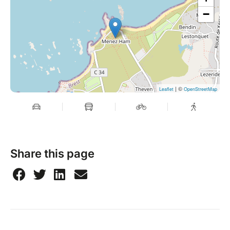
−
| ©
Leaflet
OpenStreetMap
Share this page