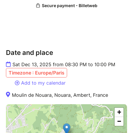
Avec :
Hadrien Vejsel : Guitare Solo
Pablo Robin : Guitare rythmique
Alix Guerry : Clarinette
Nicolas Oustiakine : Contrebasse et chant
Date and place
Sat Dec 13, 2025 from 08:30 PM to 10:00 PM
Timezone : Europe/Paris
Add to my calendar
Moulin de Nouara, Nouara, Ambert, France
+
−