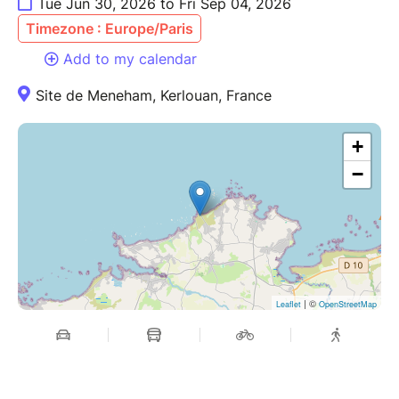
Tue Jun 30, 2026 to Fri Sep 04, 2026
Timezone : Europe/Paris
Add to my calendar
Site de Meneham, Kerlouan, France
+
−
| ©
Leaflet
OpenStreetMap