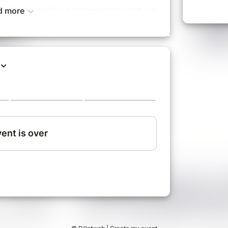
d more
",
e
lle nous dévoile un témoignage touchant sur
nfants HPI. Comment la vie de jeunes parents
une vie, une implication de chaque instant.