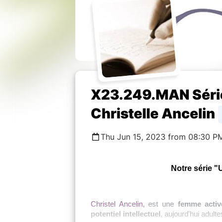
X23.249.MAN Série 
Christelle Ancelin
Thu Jun 15, 2023 from 08:30 P
Notre série "
Christel Ancelin
,
est une
femme activ
potentiel intellectuel
, aujourd'hui adult