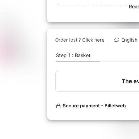
Rea
Dans son livre
"Une histoire de chiffre
l'accompagnement au quotidien de ses e
peut-elle basculer ? Un combat de toute 