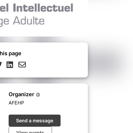
his page
Organizer
AFEHP
Send a message
View events