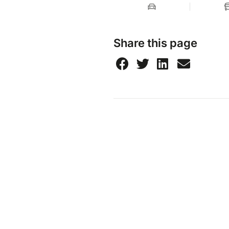
tant qu’il comprend immédia
imaginaires et des récits). Le 
de trois ans sans cesse sollici
Share this page
limitation de l’expression art
des perspectives illibérales e
ailleurs.
Au-delà des interventions ac
Des temps d’échange avec
Deux tables rondes favoris
Une soirée à l’église Sai
Takadiwa
Ces journées offrent un espac
qui s’intéressent aux relations
Informations pratiques