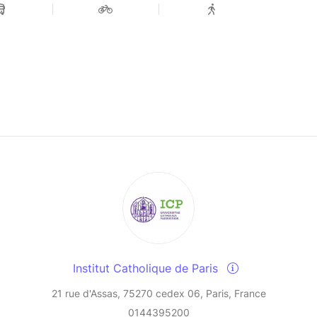
tement une puissance de renouvellement des
colloque « art, foi et politique » conclut un cycle
té par les événements récents, qu’il s’agisse de la
istique ou du dévoiement du récit chrétien dans
t identitaires, en France, en Russie, aux USA et
adémiques, le colloque propose :
 les intervenants
ant le dialogue interdisciplinaire
nt-Eustache autour d’une œuvre de Moffat
e de réflexion et de partage, ouvert à tous ceux
 entre création, foi et société.
Institut Catholique de Paris
21 rue d'Assas, 75270 cedex 06, Paris, France
0144395200