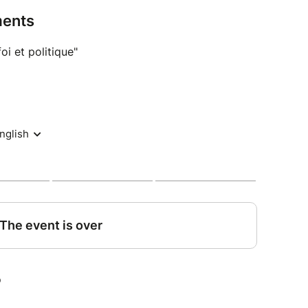
éologique, pratiques artistiques et
ents
i et politique"
eux contemporains
tique », organisé par
l’Institut Supérieur de
la Faculté de Théologie de l’ICP, entend
e la théologie de l’art : représentations
res marginales, enjeux sociaux et écologiques.
ent interdisciplinaire, il explore la manière dont
héologiques participent à une réévaluation du
s nos sociétés contemporaines.
sciplinaire
ts-chercheurs, artistes et spécialistes croiseront
rences, interventions et temps d’échange.