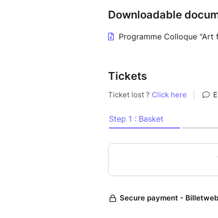
disciplines, entre réflexion th
Downloadable docum
questionnements politiques.
Programme Colloque "Art fo
Un colloque au cœur des enj
Le colloque « Art, foi et poli
Tickets
Théologie des Arts
(ISTA) de 
embrasser les enjeux croisés d
contemporaines du sacré, figu
À travers une approche résolum
les pratiques artistiques et t
spirituel et du politique dan
Un programme riche et interdi
Pendant trois jours, enseignan
leurs regards à travers confé