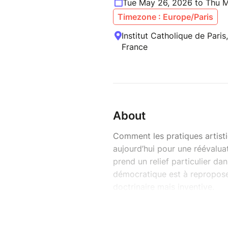
Tue May 26, 2026 to Thu 
Timezone : Europe/Paris
Institut Catholique de Paris
France
About
Comment les pratiques artist
aujourd’hui pour une réévaluat
prend un relief particulier d
démocratique est à repropos
doctrinaire mais inventive.
Du 26 au 28 mai 2026, la
Fac
vous invite à un colloque pou