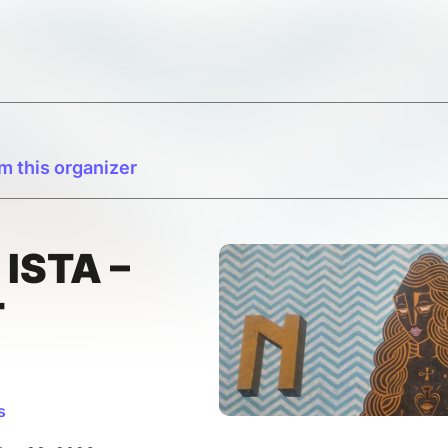
m this organizer
ISTA –
T
s