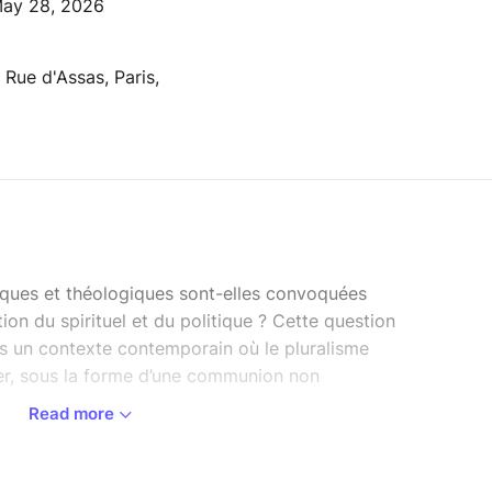
May 28, 2026
, Rue d'Assas, Paris,
iques et théologiques sont-elles convoquées
ion du spirituel et du politique ? Cette question
ans un contexte contemporain où le pluralisme
er, sous la forme d’une communion non
Read more
ulté de Théologie
de l’Institut Catholique de Paris
r explorer ces enjeux au croisement des