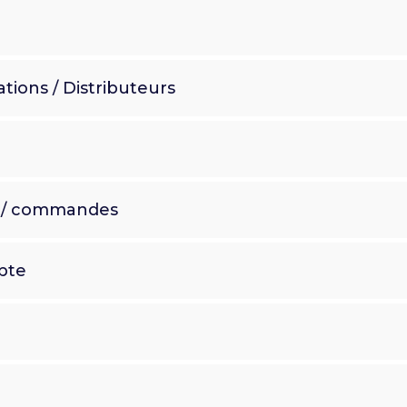
ations / Distributeurs
ts / commandes
mpte